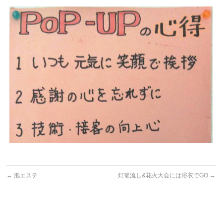
←
泡エステ
灯篭流し&花火大会には浴衣でGO
→